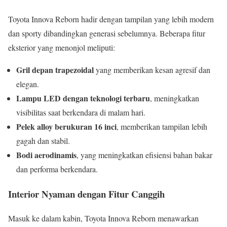
Toyota Innova Reborn hadir dengan tampilan yang lebih modern
dan sporty dibandingkan generasi sebelumnya. Beberapa fitur
eksterior yang menonjol meliputi:
Gril depan trapezoidal
yang memberikan kesan agresif dan
elegan.
Lampu LED dengan teknologi terbaru
, meningkatkan
visibilitas saat berkendara di malam hari.
Pelek alloy berukuran 16 inci
, memberikan tampilan lebih
gagah dan stabil.
Bodi aerodinamis
, yang meningkatkan efisiensi bahan bakar
dan performa berkendara.
Interior Nyaman dengan Fitur Canggih
Masuk ke dalam kabin, Toyota Innova Reborn menawarkan