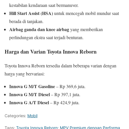
kestabilan kendaraan saat bermanuver.
Hill Start Assist (HSA)
untuk mencegah mobil mundur saat
berada di tanjakan.
Airbag ganda dan knee airbag
yang memberikan
perlindungan ekstra saat terjadi benturan.
Harga dan Varian Toyota Innova Reborn
Toyota Innova Reborn tersedia dalam beberapa varian dengan
harga yang bervariasi:
Innova G M/T Gasoline
– Rp 369,6 juta.
Innova G M/T Diesel
– Rp 397,1 juta.
Innova G A/T Diesel
– Rp 424,9 juta.
Categories:
Mobil
Tags:
Toyota Innova Reborn: MPV Premium dengan Performa