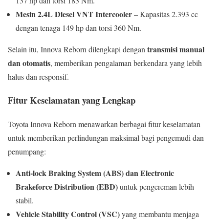
137 hp dan torsi 183 Nm.
Mesin 2.4L Diesel VNT Intercooler
– Kapasitas 2.393 cc
dengan tenaga 149 hp dan torsi 360 Nm.
transmisi manual
Selain itu, Innova Reborn dilengkapi dengan
dan otomatis
, memberikan pengalaman berkendara yang lebih
halus dan responsif.
Fitur Keselamatan yang Lengkap
Toyota Innova Reborn menawarkan berbagai fitur keselamatan
untuk memberikan perlindungan maksimal bagi pengemudi dan
penumpang:
Anti-lock Braking System (ABS) dan Electronic
Brakeforce Distribution (EBD)
untuk pengereman lebih
stabil.
Vehicle Stability Control (VSC)
yang membantu menjaga