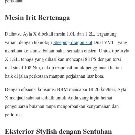
perkotaan.
Mesin Irit Bertenaga
Daihatsu Ayla X dibekali mesin 1.0L dan 1.2L, tergantung
varian, dengan teknologi
Sleeping dragon slot
Dual VVT-i yang
membuat konsumsi bahan bakar semakin efisien. Untuk tipe Ayla
X 1.2L, tenaga yang dihasilkan mencapai 88 PS dengan torsi
maksimal 108 Nm, cukup responsif untuk penggunaan harian
baik di jalan perkotaan maupun perjalanan luar kota.
Dengan efisiensi konsumsi BBM mencapai 18-20 km/liter, Ayla
X menjadi sahabat terbaik untuk Anda yang ingin hemat
pengeluaran bulanan tanpa mengorbankan kenyamanan dan
performa.
Eksterior Stylish dengan Sentuhan