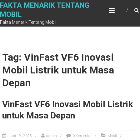
Skip
FAKTA MENARIK TENTANG
to
MOBIL
content
Fakta Menarik Tentang Mobil
Tag: VinFast VF6 Inovasi
Mobil Listrik untuk Masa
Depan
VinFast VF6 Inovasi Mobil Listrik
untuk Masa Depan
Juni 18, 2025
admin
0 Komentar
Mobil