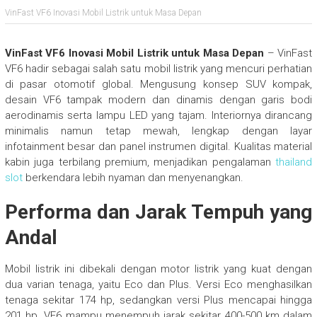
VinFast VF6 Inovasi Mobil Listrik untuk Masa Depan
VinFast VF6 Inovasi Mobil Listrik untuk Masa Depan
– VinFast
VF6 hadir sebagai salah satu mobil listrik yang mencuri perhatian
di pasar otomotif global. Mengusung konsep SUV kompak,
desain VF6 tampak modern dan dinamis dengan garis bodi
aerodinamis serta lampu LED yang tajam. Interiornya dirancang
minimalis namun tetap mewah, lengkap dengan layar
infotainment besar dan panel instrumen digital. Kualitas material
kabin juga terbilang premium, menjadikan pengalaman
thailand
slot
berkendara lebih nyaman dan menyenangkan.
Performa dan Jarak Tempuh yang
Andal
Mobil listrik ini dibekali dengan motor listrik yang kuat dengan
dua varian tenaga, yaitu Eco dan Plus. Versi Eco menghasilkan
tenaga sekitar 174 hp, sedangkan versi Plus mencapai hingga
201 hp. VF6 mampu menempuh jarak sekitar 400-500 km dalam