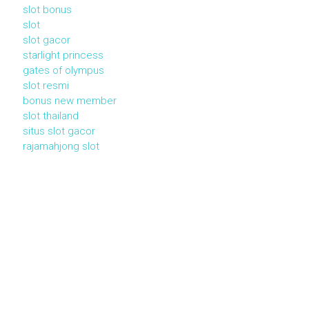
slot bonus
slot
slot gacor
starlight princess
gates of olympus
slot resmi
bonus new member
slot thailand
situs slot gacor
rajamahjong slot