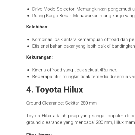
Drive Mode Selector: Memungkinkan pengemudi u
Ruang Kargo Besar: Menawarkan ruang kargo yang lu
Kelebihan:
Kombinasi baik antara kemampuan offroad dan pen
Efisiensi bahan bakar yang lebih baik di bandingkan
Kekurangan:
Kinerja offroad yang tidak sekuat 4Runner.
Beberapa fitur mungkin tidak tersedia di semua var
4. Toyota Hilux
Ground Clearance: Sekitar 280 mm
Toyota Hilux adalah pikap yang sangat populer di be
ground clearance yang mencapai 280 mm, Hilux ma