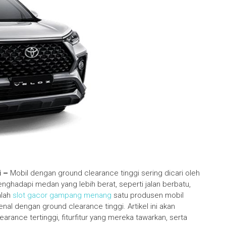
i –
Mobil dengan ground clearance tinggi sering dicari oleh
adapi medan yang lebih berat, seperti jalan berbatu,
alah
slot gacor gampang menang
satu produsen mobil
nal dengan ground clearance tinggi. Artikel ini akan
nce tertinggi, fiturfitur yang mereka tawarkan, serta