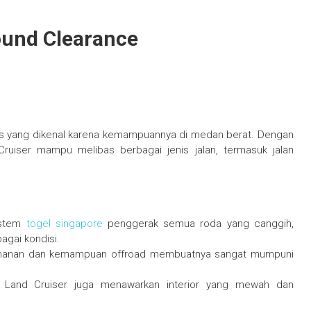
ound Clearance
ris yang dikenal karena kemampuannya di medan berat. Dengan
uiser mampu melibas berbagai jenis jalan, termasuk jalan
istem
togel singapore
penggerak semua roda yang canggih,
agai kondisi.
yamanan dan kemampuan offroad membuatnya sangat mumpuni
, Land Cruiser juga menawarkan interior yang mewah dan