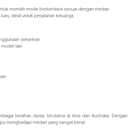
ntuk memilih mode berkendara sesuai dengan medan.
as, ideal untuk perjalanan keluarga.
ggunaan seharihari.
 model lain.
ian.
rbagai belahan dunia, terutama di Asia dan Australia. Dengan
mpu menghadapi medan yang sangat berat.