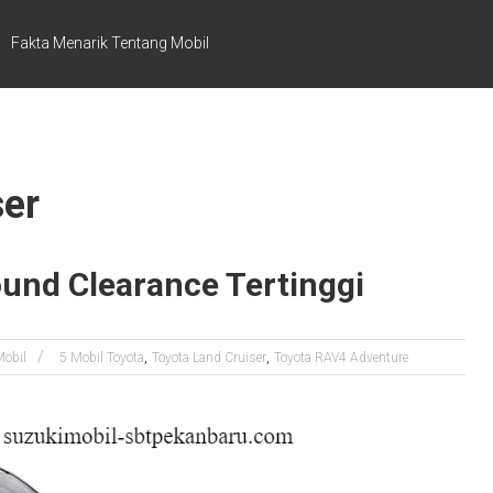
Fakta Menarik Tentang Mobil
ser
und Clearance Tertinggi
,
,
obil
5 Mobil Toyota
Toyota Land Cruiser
Toyota RAV4 Adventure