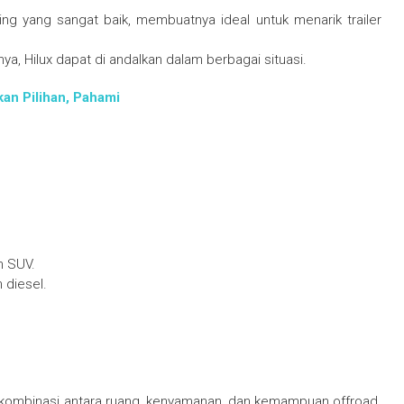
g yang sangat baik, membuatnya ideal untuk menarik trailer
a, Hilux dapat di andalkan dalam berbagai situasi.
kan Pilihan, Pahami
n SUV.
 diesel.
kombinasi antara ruang, kenyamanan, dan kemampuan offroad.