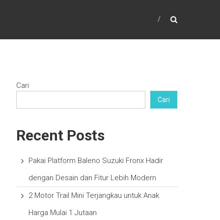
Cari
Cari
Recent Posts
Pakai Platform Baleno Suzuki Fronx Hadir
dengan Desain dan Fitur Lebih Modern
2 Motor Trail Mini Terjangkau untuk Anak
Harga Mulai 1 Jutaan