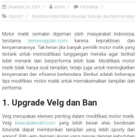
Desember 24, 2024
admin
0 Komentar
Otomotif
Modifikasi Motor Matik Menyulap Tampilan dan Performa Motor
Motor matik semakin digemari oleh masyarakat Indonesia,
terutama
kemenagdairi.com
karena kepraktisan dan
kenyamanannya. Tak heran jika banyak pemilik motor matik yang
tertarik untuk memodifikasi tunggangan mereka agar terlihat
lebih menarik dan berperforma lebih baik. Modifikasi motor
matik tidak hanya soal tampilan, tetapi juga untuk meningkatkan
kenyamanan dan efisiensi berkendara. Berikut adalah beberapa
tips modifikasi motor matik untuk memaksimalkan tampilan dan
performa.
1.
Upgrade Velg dan Ban
Velg merupakan elemen penting dalam modifikasi motor matik.
Velg
beacukaikediri.com
yang lebih besar atau berdesain
futuristik dapat memberikan tampilan yang lebih sporty dan
agresif. Pilih velg dengan ukuran yang sesuai dengan kebutuhan