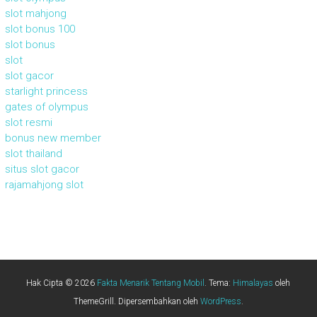
slot mahjong
slot bonus 100
slot bonus
slot
slot gacor
starlight princess
gates of olympus
slot resmi
bonus new member
slot thailand
situs slot gacor
rajamahjong slot
Hak Cipta © 2026
Fakta Menarik Tentang Mobil
. Tema:
Himalayas
oleh
ThemeGrill. Dipersembahkan oleh
WordPress
.