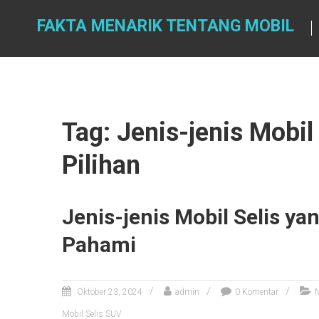
Skip
to
FAKTA MENARIK TENTANG MOBIL
content
Tag: Jenis-jenis Mobil
Pilihan
Jenis-jenis Mobil Selis yan
Pahami
Oktober 23, 2024
admin
0 Komentar
M
Mobil Selis SUV