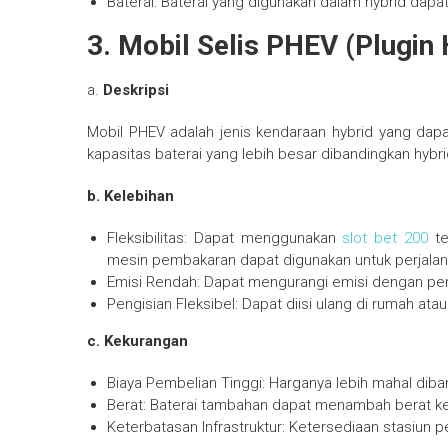
Baterai: Baterai yang digunakan dalam hybrid dapat
3. Mobil Selis PHEV (Plugin 
a.
Deskripsi
Mobil PHEV adalah jenis kendaraan hybrid yang dapat d
kapasitas baterai yang lebih besar dibandingkan hybri
b. Kelebihan
Fleksibilitas: Dapat menggunakan
slot bet 200
te
mesin pembakaran dapat digunakan untuk perjalan
Emisi Rendah: Dapat mengurangi emisi dengan peng
Pengisian Fleksibel: Dapat diisi ulang di rumah at
c. Kekurangan
Biaya Pembelian Tinggi: Harganya lebih mahal diba
Berat: Baterai tambahan dapat menambah berat k
Keterbatasan Infrastruktur: Ketersediaan stasiun 