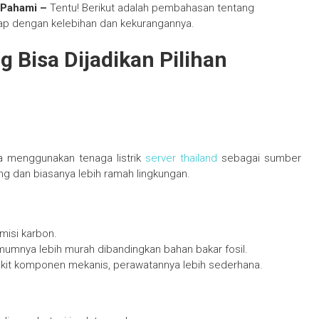
, Pahami –
Tentu! Berikut adalah pembahasan tentang
ngkap dengan kelebihan dan kekurangannya.
g Bisa Dijadikan Pilihan
ya menggunakan tenaga listrik
server thailand
sebagai sumber
ang dan biasanya lebih ramah lingkungan.
misi karbon.
 umumnya lebih murah dibandingkan bahan bakar fosil.
ikit komponen mekanis, perawatannya lebih sederhana.