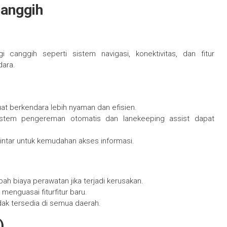
Canggih
 canggih seperti sistem navigasi, konektivitas, dan fitur
ara.
t berkendara lebih nyaman dan efisien.
sistem pengereman otomatis dan lanekeeping assist dapat
intar untuk kemudahan akses informasi.
h biaya perawatan jika terjadi kerusakan.
menguasai fiturfitur baru.
dak tersedia di semua daerah.
)